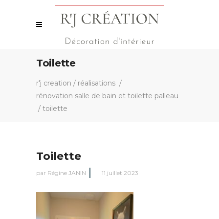
Toilette
r'j creation
/
réalisations
/
rénovation salle de bain et toilette palleau
/
toilette
Toilette
par
Régine JANIN
11 juillet 2023