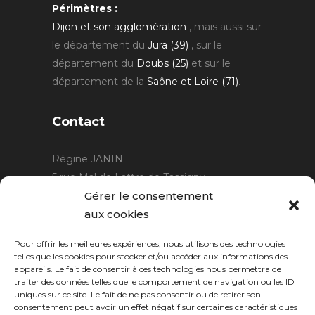
Périmètres :
Dijon et son agglomération
, mais aussi sur
le département du
Jura (39)
, sur le
département du
Doubs (25)
et sur le
département de la
Saône et Loire (71)
.
Contact
Régine JANIN
5 rue Mal de Lattre de Tassigny
21220 Gevrey Chambertin
Gérer le consentement
06 15 15 80 29
aux cookies
contact@rjcreation.com
Pour offrir les meilleures expériences, nous utilisons des technologies
Horaires :
sur rendez-vous
.
telles que les cookies pour stocker et/ou accéder aux informations des
appareils. Le fait de consentir à ces technologies nous permettra de
traiter des données telles que le comportement de navigation ou les ID
uniques sur ce site. Le fait de ne pas consentir ou de retirer son
consentement peut avoir un effet négatif sur certaines caractéristiques