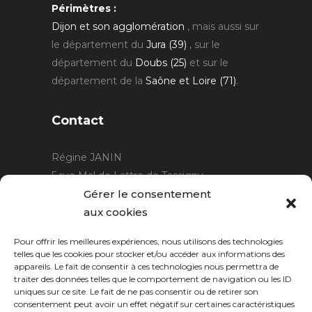
Périmètres :
Dijon et son agglomération
, mais aussi sur
le département du
Jura (39)
, sur le
département du
Doubs (25)
et sur le
département de la
Saône et Loire (71)
.
Contact
Régine JANIN
5 rue Mal de Lattre de Tassigny
21220 Gevrey Chambertin
Gérer le consentement
06 15 15 80 29
aux cookies
contact@rjcreation.com
Pour offrir les meilleures expériences, nous utilisons des technologies
Horaires :
sur rendez-vous
.
telles que les cookies pour stocker et/ou accéder aux informations des
appareils. Le fait de consentir à ces technologies nous permettra de
traiter des données telles que le comportement de navigation ou les ID
uniques sur ce site. Le fait de ne pas consentir ou de retirer son
consentement peut avoir un effet négatif sur certaines caractéristiques