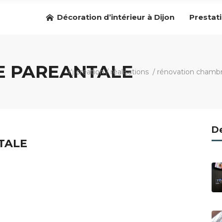
Décoration d’intérieur à Dijon
Prestat
E PAREANTALE
r'j creation
/
réalisations
/
rénovation chambr
De
TALE