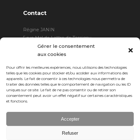
Contact
Régine JANIN
5 rue Mal de Lattre de Tassigny
21220 Gevrey Chambertin
Gérer le consentement
06 15 15 80 29
aux cookies
contact@rjcreation.com
Pour offrir les meilleures expériences, nous utilisons des technologies
Horaires :
sur rendez-vous
.
telles que les cookies pour stocker et/ou accéder aux informations des
appareils. Le fait de consentir à ces technologies nous permettra de
traiter des données telles que le comportement de navigation ou les ID
uniques sur ce site. Le fait de ne pas consentir ou de retirer son
consentement peut avoir un effet négatif sur certaines caractéristiques
et fonctions.
Accepter
Refuser