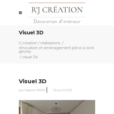
Visuel 3D
r'j creation
/
réalisations
/
rénovation et aménagement pièce à vivre
gevrey
/
visuel 3d
Visuel 3D
par
Régine JANIN
26 avril 2023