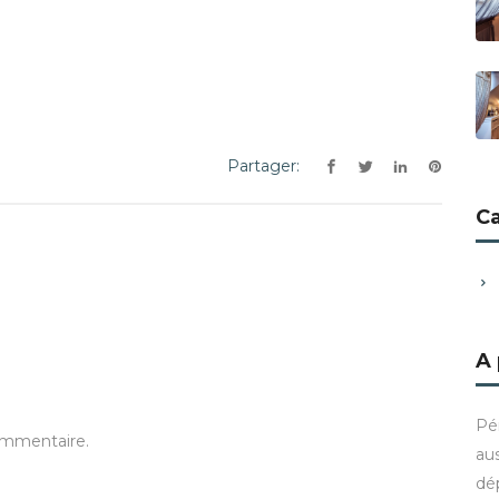
Partager:
C
A
Pé
ommentaire.
aus
dé