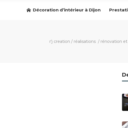
Décoration d’intérieur à Dijon
Prestat
r'j creation
/
réalisations
/
rénovation e
De