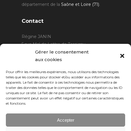
département de la
Saône et Loire (71)
.
Contact
Régine JANIN
5 rue Mal de Lattre de Tassigny
21220 Gevrey Chambertin
Gérer le consentement
06 15 15 80 29
aux cookies
contact@rjcreation.com
Pour offrir les meilleures expériences, nous utilisons des technologies
Horaires :
sur rendez-vous
.
telles que les cookies pour stocker et/ou accéder aux informations des
appareils. Le fait de consentir à ces technologies nous permettra de
traiter des données telles que le comportement de navigation ou les ID
uniques sur ce site. Le fait de ne pas consentir ou de retirer son
consentement peut avoir un effet négatif sur certaines caractéristiques
et fonctions.
Accepter