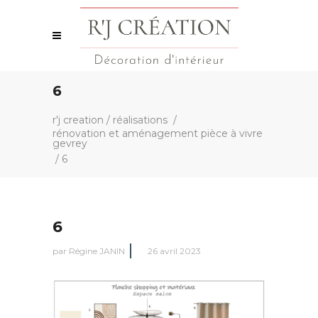
6
r'j creation
/
réalisations
/
rénovation et aménagement pièce à vivre
gevrey
/
6
6
par
Régine JANIN
26 avril 2023