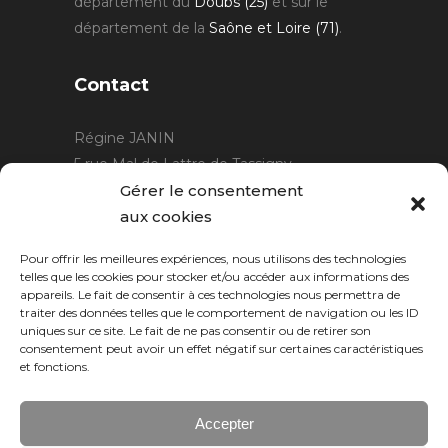
département du
Doubs (25)
et sur le
département de la
Saône et Loire (71)
.
Contact
Régine JANIN
5 rue Mal de Lattre de Tassigny
21220 Gevrey Chambertin
Gérer le consentement
06 15 15 80 29
aux cookies
contact@rjcreation.com
Pour offrir les meilleures expériences, nous utilisons des technologies
Horaires :
sur rendez-vous
.
telles que les cookies pour stocker et/ou accéder aux informations des
appareils. Le fait de consentir à ces technologies nous permettra de
traiter des données telles que le comportement de navigation ou les ID
uniques sur ce site. Le fait de ne pas consentir ou de retirer son
consentement peut avoir un effet négatif sur certaines caractéristiques
et fonctions.
Accepter