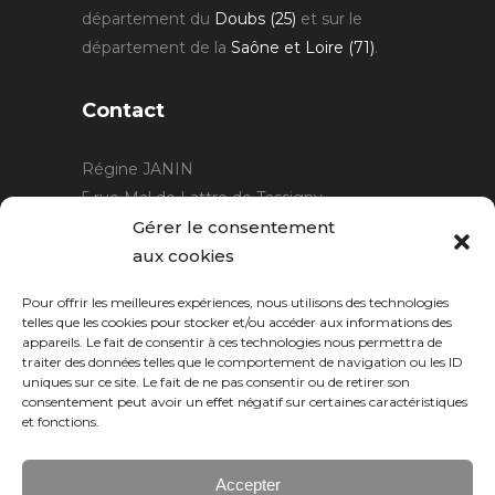
département du
Doubs (25)
et sur le
département de la
Saône et Loire (71)
.
Contact
Régine JANIN
5 rue Mal de Lattre de Tassigny
21220 Gevrey Chambertin
Gérer le consentement
06 15 15 80 29
aux cookies
contact@rjcreation.com
Pour offrir les meilleures expériences, nous utilisons des technologies
Horaires :
sur rendez-vous
.
telles que les cookies pour stocker et/ou accéder aux informations des
appareils. Le fait de consentir à ces technologies nous permettra de
traiter des données telles que le comportement de navigation ou les ID
uniques sur ce site. Le fait de ne pas consentir ou de retirer son
consentement peut avoir un effet négatif sur certaines caractéristiques
et fonctions.
Accepter