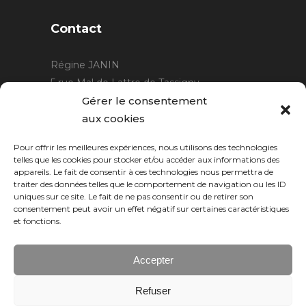
Contact
Régine JANIN
5 rue Mal de Lattre de Tassigny
21220 Gevrey Chambertin
Gérer le consentement
06 15 15 80 29
aux cookies
contact@rjcreation.com
Pour offrir les meilleures expériences, nous utilisons des technologies
Horaires :
sur rendez-vous
.
telles que les cookies pour stocker et/ou accéder aux informations des
appareils. Le fait de consentir à ces technologies nous permettra de
traiter des données telles que le comportement de navigation ou les ID
uniques sur ce site. Le fait de ne pas consentir ou de retirer son
consentement peut avoir un effet négatif sur certaines caractéristiques
et fonctions.
Accepter
Refuser