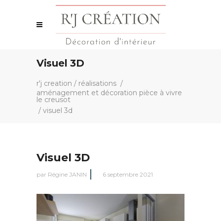
Visuel 3D
r'j creation
/
réalisations
/
aménagement et décoration pièce à vivre
le creusot
/
visuel 3d
Visuel 3D
par
Régine JANIN
6 septembre 2021