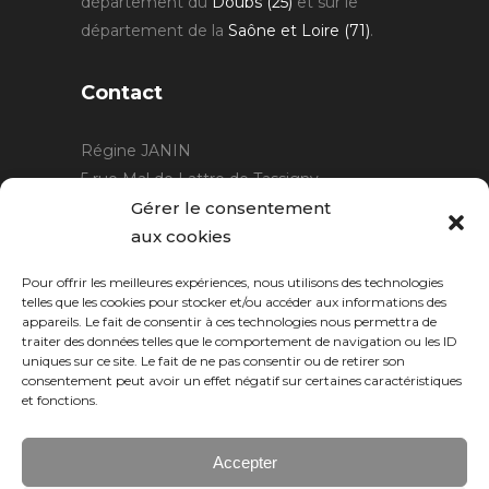
département du
Doubs (25)
et sur le
département de la
Saône et Loire (71)
.
Contact
Régine JANIN
5 rue Mal de Lattre de Tassigny
21220 Gevrey Chambertin
Gérer le consentement
06 15 15 80 29
aux cookies
contact@rjcreation.com
Pour offrir les meilleures expériences, nous utilisons des technologies
Horaires :
sur rendez-vous
.
telles que les cookies pour stocker et/ou accéder aux informations des
appareils. Le fait de consentir à ces technologies nous permettra de
traiter des données telles que le comportement de navigation ou les ID
uniques sur ce site. Le fait de ne pas consentir ou de retirer son
consentement peut avoir un effet négatif sur certaines caractéristiques
et fonctions.
Accepter