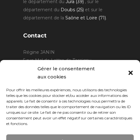
le département du
Jura (39)
, sur le
département du
Doubs (25)
et sur le
département de la
Saône et Loire (71)
.
Contact
Régine JANIN
5 rue Mal de Lattre de Tassigny
21220 Gevrey Chambertin
Gérer le consentement
06 15 15 80 29
aux cookies
contact@rjcreation.com
Pour offrir les meilleures expériences, nous utilisons des technologies
Horaires :
sur rendez-vous
.
telles que les cookies pour stocker et/ou accéder aux informations des
appareils. Le fait de consentir à ces technologies nous permettra de
traiter des données telles que le comportement de navigation ou les ID
uniques sur ce site. Le fait de ne pas consentir ou de retirer son
consentement peut avoir un effet négatif sur certaines caractéristiques
et fonctions.