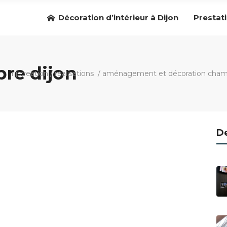
Décoration d’intérieur à Dijon
Prestat
re dijon
r'j creation
/
réalisations
/
aménagement et décoration cham
De