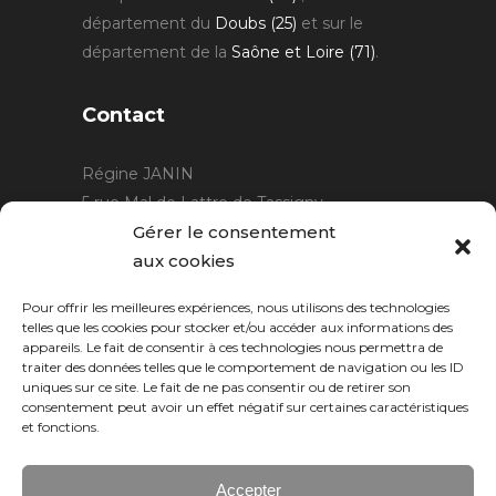
département du
Doubs (25)
et sur le
département de la
Saône et Loire (71)
.
Contact
Régine JANIN
5 rue Mal de Lattre de Tassigny
21220 Gevrey Chambertin
Gérer le consentement
06 15 15 80 29
aux cookies
contact@rjcreation.com
Pour offrir les meilleures expériences, nous utilisons des technologies
Horaires :
sur rendez-vous
.
telles que les cookies pour stocker et/ou accéder aux informations des
appareils. Le fait de consentir à ces technologies nous permettra de
traiter des données telles que le comportement de navigation ou les ID
uniques sur ce site. Le fait de ne pas consentir ou de retirer son
consentement peut avoir un effet négatif sur certaines caractéristiques
et fonctions.
Accepter