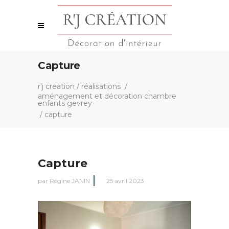
Capture
r'j creation
/
réalisations
/
aménagement et décoration chambre
enfants gevrey
/
capture
Capture
par
Régine JANIN
25 avril 2023