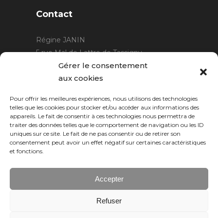
Contact
Régine JANIN
5 rue Mal de Lattre de Tassigny
21220 Gevrey Chambertin
Gérer le consentement
06 15 15 80 29
aux cookies
contact@rjcreation.com
Pour offrir les meilleures expériences, nous utilisons des technologies
Horaires :
sur rendez-vous
.
telles que les cookies pour stocker et/ou accéder aux informations des
appareils. Le fait de consentir à ces technologies nous permettra de
traiter des données telles que le comportement de navigation ou les ID
uniques sur ce site. Le fait de ne pas consentir ou de retirer son
consentement peut avoir un effet négatif sur certaines caractéristiques
et fonctions.
Accepter
Refuser
Numeric Web
Dijon