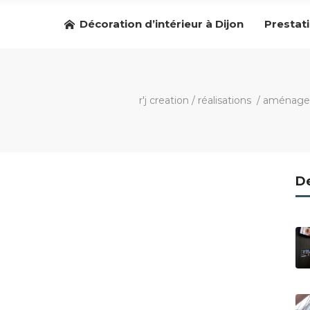
Décoration d’intérieur à Dijon
Prestat
r'j creation
/
réalisations
/
aménagem
De