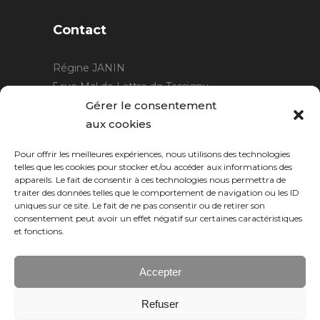
Contact
Régine JANIN
5 rue Mal de Lattre de Tassigny
21220 Gevrey Chambertin
Gérer le consentement
06 15 15 80 29
aux cookies
contact@rjcreation.com
Pour offrir les meilleures expériences, nous utilisons des technologies
Horaires :
sur rendez-vous
.
telles que les cookies pour stocker et/ou accéder aux informations des
appareils. Le fait de consentir à ces technologies nous permettra de
traiter des données telles que le comportement de navigation ou les ID
uniques sur ce site. Le fait de ne pas consentir ou de retirer son
consentement peut avoir un effet négatif sur certaines caractéristiques
et fonctions.
Accepter
Refuser