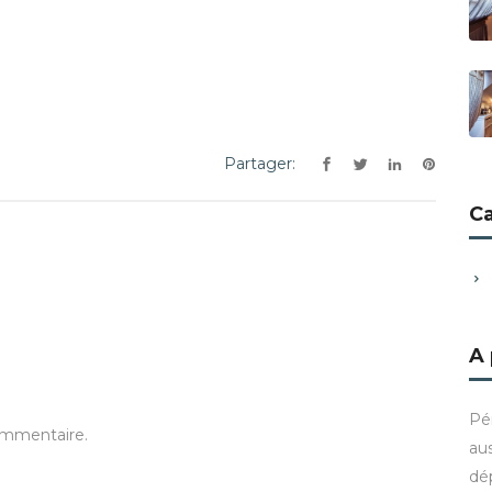
Partager:
C
A
Pé
ommentaire.
aus
dé