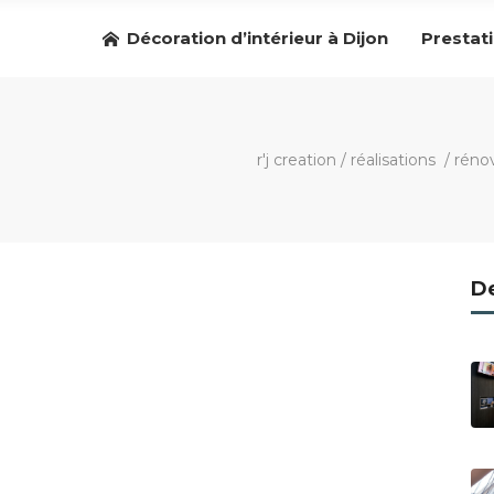
Décoration d’intérieur à Dijon
Prestat
r'j creation
/
réalisations
/
réno
De