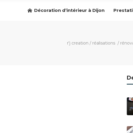
Décoration d’intérieur à Dijon
Prestat
r'j creation
/
réalisations
/
rénov
De