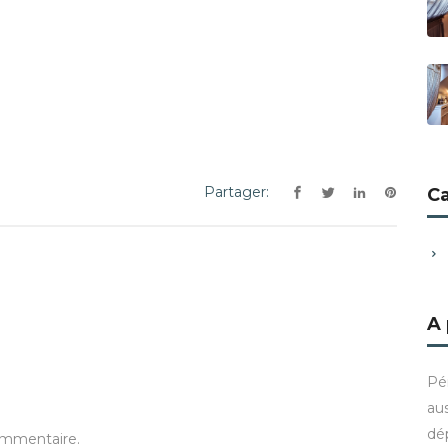
Partager:
C
A
Pé
aus
dé
ommentaire.