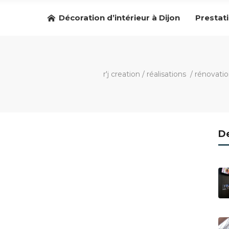
Décoration d’intérieur à Dijon
Prestat
r'j creation
/
réalisations
/
rénovatio
De