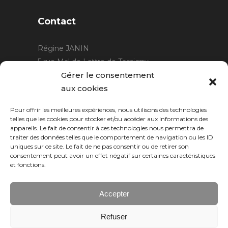
Contact
Régine JANIN
5 rue Mal de Lattre de Tassigny
21220 Gevrey Chambertin
Gérer le consentement
06 15 15 80 29
aux cookies
contact@rjcreation.com
Pour offrir les meilleures expériences, nous utilisons des technologies
Horaires :
sur rendez-vous
.
telles que les cookies pour stocker et/ou accéder aux informations des
appareils. Le fait de consentir à ces technologies nous permettra de
traiter des données telles que le comportement de navigation ou les ID
uniques sur ce site. Le fait de ne pas consentir ou de retirer son
consentement peut avoir un effet négatif sur certaines caractéristiques
et fonctions.
Accepter
Refuser