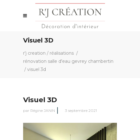
Visuel 3D
r'j creation
/
réalisations
/
rénovation salle d'eau gevrey chambertin
/
visuel 3d
Visuel 3D
par
Régine JANIN
3 septembre 2021