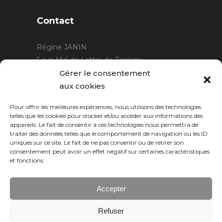
Contact
Régine JANIN
5 rue Mal de Lattre de Tassigny
21220 Gevrey Chambertin
Gérer le consentement
06 15 15 80 29
aux cookies
contact@rjcreation.com
Pour offrir les meilleures expériences, nous utilisons des technologies
Horaires :
sur rendez-vous
.
telles que les cookies pour stocker et/ou accéder aux informations des
appareils. Le fait de consentir à ces technologies nous permettra de
traiter des données telles que le comportement de navigation ou les ID
uniques sur ce site. Le fait de ne pas consentir ou de retirer son
consentement peut avoir un effet négatif sur certaines caractéristiques
et fonctions.
Accepter
Refuser