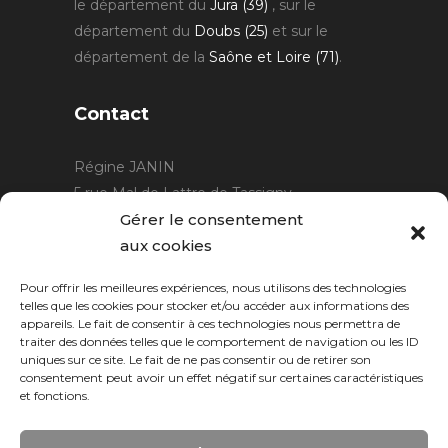
le département du
Jura (39)
, sur le
département du
Doubs (25)
et sur le
département de la
Saône et Loire (71)
.
Contact
Régine JANIN
5 rue Mal de Lattre de Tassigny
21220 Gevrey Chambertin
Gérer le consentement
06 15 15 80 29
aux cookies
contact@rjcreation.com
Pour offrir les meilleures expériences, nous utilisons des technologies
Horaires :
sur rendez-vous
.
telles que les cookies pour stocker et/ou accéder aux informations des
appareils. Le fait de consentir à ces technologies nous permettra de
traiter des données telles que le comportement de navigation ou les ID
uniques sur ce site. Le fait de ne pas consentir ou de retirer son
consentement peut avoir un effet négatif sur certaines caractéristiques
et fonctions.