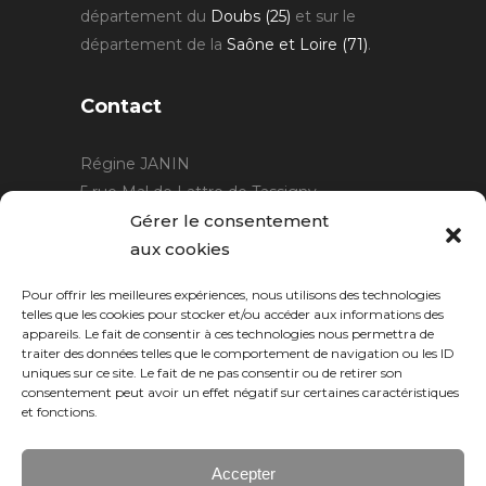
département du
Doubs (25)
et sur le
département de la
Saône et Loire (71)
.
Contact
Régine JANIN
5 rue Mal de Lattre de Tassigny
21220 Gevrey Chambertin
Gérer le consentement
06 15 15 80 29
aux cookies
contact@rjcreation.com
Pour offrir les meilleures expériences, nous utilisons des technologies
Horaires :
sur rendez-vous
.
telles que les cookies pour stocker et/ou accéder aux informations des
appareils. Le fait de consentir à ces technologies nous permettra de
traiter des données telles que le comportement de navigation ou les ID
uniques sur ce site. Le fait de ne pas consentir ou de retirer son
consentement peut avoir un effet négatif sur certaines caractéristiques
et fonctions.
Accepter