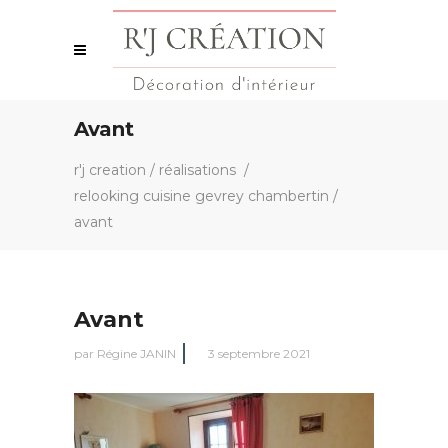
Avant
r'j creation
/
réalisations
/
relooking cuisine gevrey chambertin
/
avant
Avant
par
Régine JANIN
3 septembre 2021