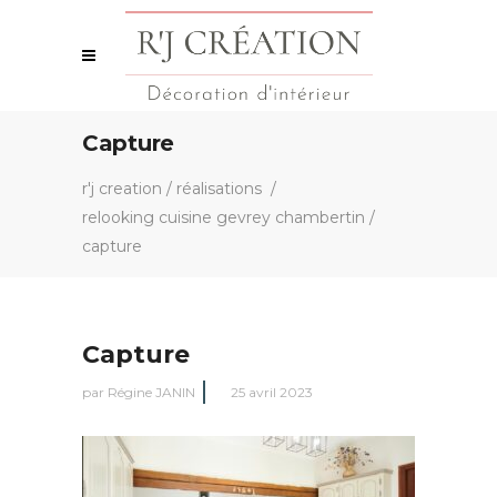
Capture
r'j creation
/
réalisations
/
relooking cuisine gevrey chambertin
/
capture
Capture
par
Régine JANIN
25 avril 2023