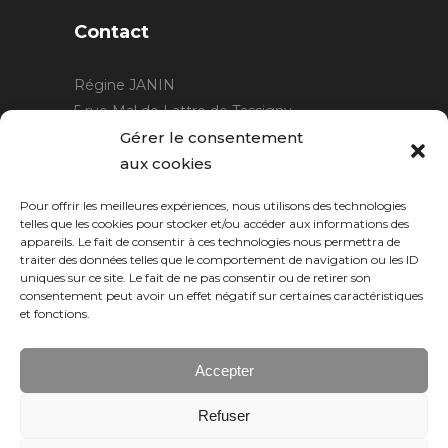
Contact
Régine JANIN
5 rue Mal de Lattre de Tassigny
21220 Gevrey Chambertin
Gérer le consentement
06 15 15 80 29
aux cookies
contact@rjcreation.com
Pour offrir les meilleures expériences, nous utilisons des technologies
Horaires :
sur rendez-vous
.
telles que les cookies pour stocker et/ou accéder aux informations des
appareils. Le fait de consentir à ces technologies nous permettra de
traiter des données telles que le comportement de navigation ou les ID
uniques sur ce site. Le fait de ne pas consentir ou de retirer son
consentement peut avoir un effet négatif sur certaines caractéristiques
et fonctions.
Accepter
Refuser