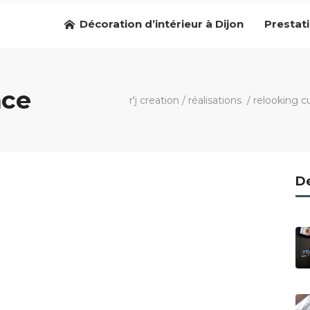
Décoration d’intérieur à Dijon
Prestat
nce
r'j creation
/
réalisations
/
relooking c
De