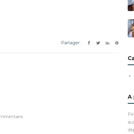
Partager:
C
A
Pé
ommentaire.
aus
dé