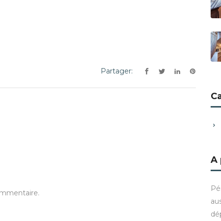
Partager:
C
A
Pé
ommentaire.
aus
dé