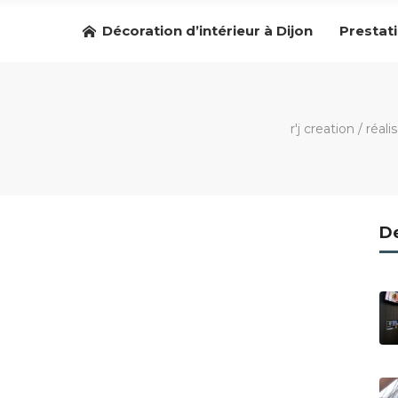
Décoration d’intérieur à Dijon
Prestat
r'j creation
/
réali
De