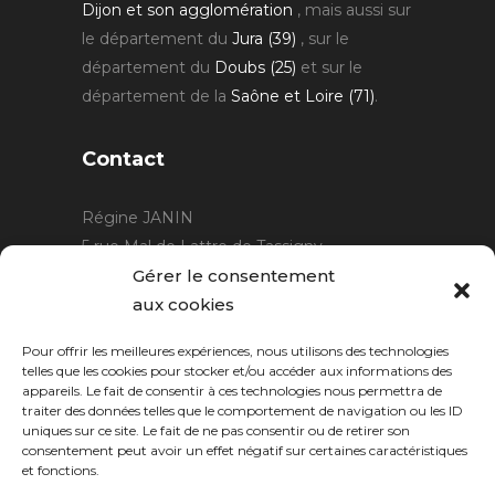
Dijon et son agglomération
, mais aussi sur
le département du
Jura (39)
, sur le
département du
Doubs (25)
et sur le
département de la
Saône et Loire (71)
.
Contact
Régine JANIN
5 rue Mal de Lattre de Tassigny
21220 Gevrey Chambertin
Gérer le consentement
06 15 15 80 29
aux cookies
contact@rjcreation.com
Pour offrir les meilleures expériences, nous utilisons des technologies
Horaires :
sur rendez-vous
.
telles que les cookies pour stocker et/ou accéder aux informations des
appareils. Le fait de consentir à ces technologies nous permettra de
traiter des données telles que le comportement de navigation ou les ID
uniques sur ce site. Le fait de ne pas consentir ou de retirer son
consentement peut avoir un effet négatif sur certaines caractéristiques
et fonctions.