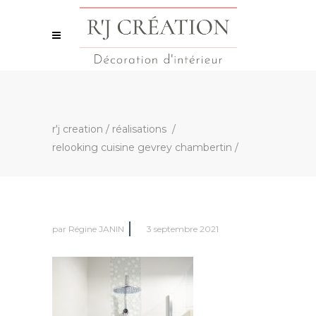
r'j creation
/
réalisations
/
relooking cuisine gevrey chambertin
/
par
Régine JANIN
3 septembre 2021