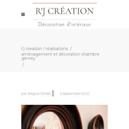
r'j creation
/
réalisations
/
aménagement et décoration chambre
gevrey
/
par
Régine JANIN
3 septembre 2021