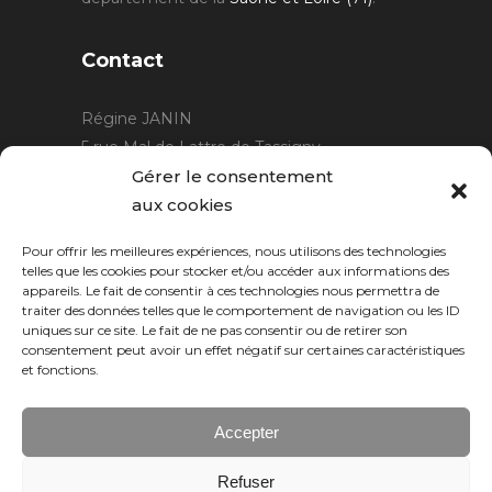
Contact
Régine JANIN
5 rue Mal de Lattre de Tassigny
21220 Gevrey Chambertin
Gérer le consentement
06 15 15 80 29
aux cookies
contact@rjcreation.com
Pour offrir les meilleures expériences, nous utilisons des technologies
Horaires :
sur rendez-vous
.
telles que les cookies pour stocker et/ou accéder aux informations des
appareils. Le fait de consentir à ces technologies nous permettra de
traiter des données telles que le comportement de navigation ou les ID
uniques sur ce site. Le fait de ne pas consentir ou de retirer son
consentement peut avoir un effet négatif sur certaines caractéristiques
et fonctions.
Accepter
Refuser