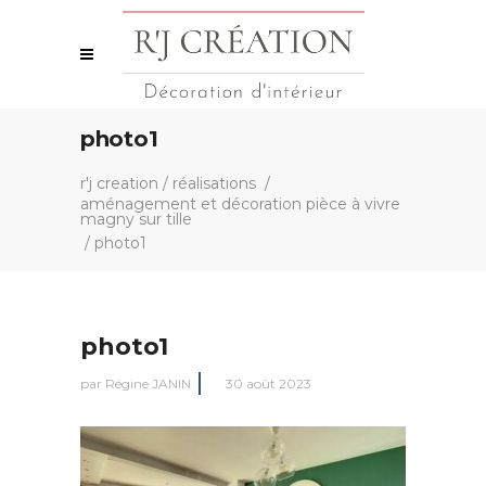
photo1
r'j creation
/
réalisations
/
aménagement et décoration pièce à vivre
magny sur tille
/
photo1
photo1
par
Régine JANIN
30 août 2023