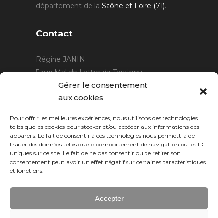
département de la
Saône et Loire (71)
.
Contact
Régine JANIN
5 rue Mal de Lattre de Tassigny
21220 Gevrey Chambertin
Gérer le consentement
06 15 15 80 29
aux cookies
contact@rjcreation.com
Pour offrir les meilleures expériences, nous utilisons des technologies
Horaires :
sur rendez-vous
.
telles que les cookies pour stocker et/ou accéder aux informations des
appareils. Le fait de consentir à ces technologies nous permettra de
traiter des données telles que le comportement de navigation ou les ID
uniques sur ce site. Le fait de ne pas consentir ou de retirer son
consentement peut avoir un effet négatif sur certaines caractéristiques
et fonctions.
Accepter