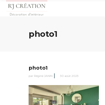
photo1
photo1
par
Régine JANIN
30 août 2023