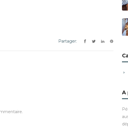
Partager:
C
A
Pé
ommentaire.
aus
dé