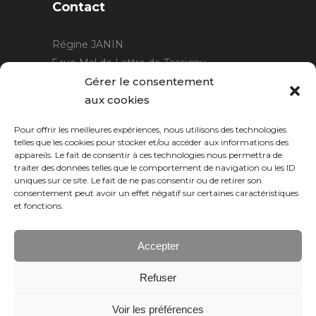
Contact
Régine JANIN
5 rue Mal de Lattre de Tassigny
21220 Gevrey Chambertin
Gérer le consentement
06 15 15 80 29
aux cookies
contact@rjcreation.com
Pour offrir les meilleures expériences, nous utilisons des technologies
Horaires :
sur rendez-vous
.
telles que les cookies pour stocker et/ou accéder aux informations des
appareils. Le fait de consentir à ces technologies nous permettra de
traiter des données telles que le comportement de navigation ou les ID
uniques sur ce site. Le fait de ne pas consentir ou de retirer son
consentement peut avoir un effet négatif sur certaines caractéristiques
et fonctions.
Accepter
Refuser
Numeric Web
Dijon
Voir les préférences