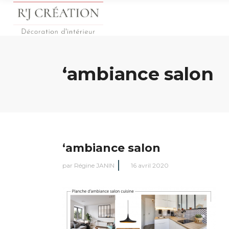
‘ambiance salon
‘ambiance salon
par
Régine JANIN
16 avril 2020