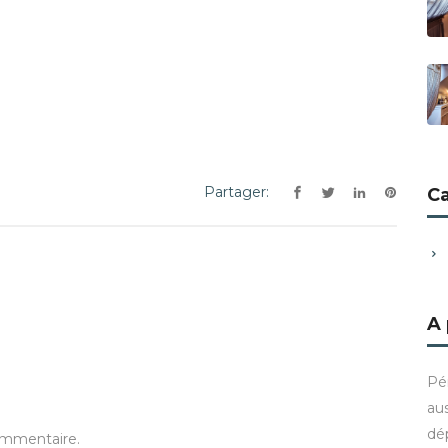
Partager:
C
A
Pé
aus
dé
ommentaire.