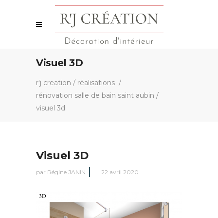
Visuel 3D
r'j creation
/
réalisations
/
rénovation salle de bain saint aubin
/
visuel 3d
Visuel 3D
par
Régine JANIN
22 avril 2020