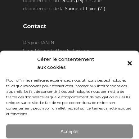
département du
Doubs (25)
et sur le
département de la
Saône et Loire (71)
.
Contact
Régine JANIN
5 rue Mal de Lattre de Tassigny
21220 Gevrey Chambertin
Gérer le consentement
06 15 15 80 29
aux cookies
contact@rjcreation.com
Pour offrir les meilleures expériences, nous utilisons des technologies
Horaires :
sur rendez-vous
.
telles que les cookies pour stocker et/ou accéder aux informations des
appareils. Le fait de consentir à ces technologies nous permettra de
traiter des données telles que le comportement de navigation ou les ID
uniques sur ce site. Le fait de ne pas consentir ou de retirer son
consentement peut avoir un effet négatif sur certaines caractéristiques
et fonctions.
Accepter