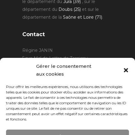
le département du
Jura (39)
, sur le
département du
Doubs (25)
et sur le
département de la
Saône et Loire (71)
.
Contact
Régine JANIN
5 rue Mal de Lattre de Tassigny
21220 Gevrey Chambertin
Gérer le consentement
06 15 15 80 29
aux cookies
contact@rjcreation.com
Pour offrir les meilleures expériences, nous utilisons des technologies
Horaires :
sur rendez-vous
.
telles que les cookies pour stocker et/ou accéder aux informations des
appareils. Le fait de consentir à ces technologies nous permettra de
traiter des données telles que le comportement de navigation ou les ID
uniques sur ce site. Le fait de ne pas consentir ou de retirer son
consentement peut avoir un effet négatif sur certaines caractéristiques
et fonctions.