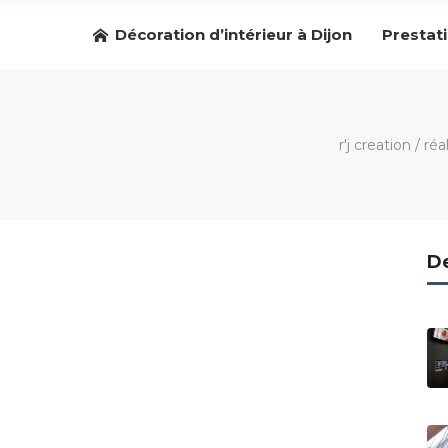
Décoration d’intérieur à Dijon
Prestat
r'j creation
/
réa
De