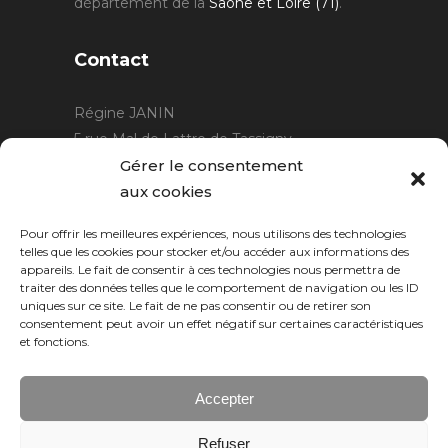
département de la
Saône et Loire (71)
.
Contact
Régine JANIN
5 rue Mal de Lattre de Tassigny
21220 Gevrey Chambertin
Gérer le consentement
06 15 15 80 29
aux cookies
contact@rjcreation.com
Pour offrir les meilleures expériences, nous utilisons des technologies
Horaires :
sur rendez-vous
.
telles que les cookies pour stocker et/ou accéder aux informations des
appareils. Le fait de consentir à ces technologies nous permettra de
traiter des données telles que le comportement de navigation ou les ID
uniques sur ce site. Le fait de ne pas consentir ou de retirer son
consentement peut avoir un effet négatif sur certaines caractéristiques
et fonctions.
Accepter
Refuser