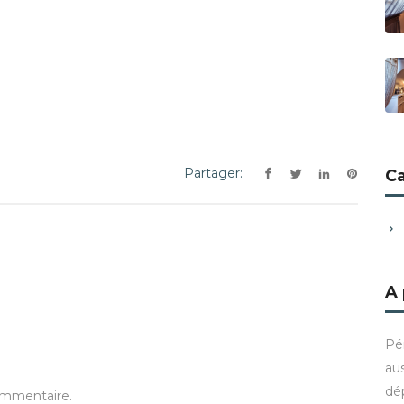
Partager:
C
A
Pé
aus
dé
ommentaire.