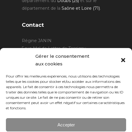
département du
Doubs (25)
et sur le
département de la
Saône et Loire (71)
.
Contact
Régine JANIN
5 rue Mal de Lattre de Tassigny
21220 Gevrey Chambertin
Gérer le consentement
06 15 15 80 29
aux cookies
contact@rjcreation.com
Pour offrir les meilleures expériences, nous utilisons des technologies
Horaires :
sur rendez-vous
.
telles que les cookies pour stocker et/ou accéder aux informations des
appareils. Le fait de consentir à ces technologies nous permettra de
traiter des données telles que le comportement de navigation ou les ID
uniques sur ce site. Le fait de ne pas consentir ou de retirer son
consentement peut avoir un effet négatif sur certaines caractéristiques
et fonctions.
Accepter