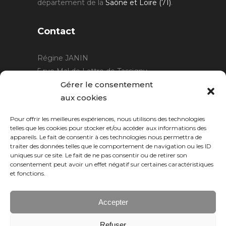
département de la
Saône et Loire (71)
.
Contact
Régine JANIN
5 rue Mal de Lattre de Tassigny
21220 Gevrey Chambertin
Gérer le consentement
06 15 15 80 29
aux cookies
contact@rjcreation.com
Pour offrir les meilleures expériences, nous utilisons des technologies
Horaires :
sur rendez-vous
.
telles que les cookies pour stocker et/ou accéder aux informations des
appareils. Le fait de consentir à ces technologies nous permettra de
traiter des données telles que le comportement de navigation ou les ID
uniques sur ce site. Le fait de ne pas consentir ou de retirer son
consentement peut avoir un effet négatif sur certaines caractéristiques
et fonctions.
Accepter
Refuser