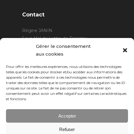
Contact
Régine JANIN
5 rue Mal de Lattre de Tassigny
21220 Gevrey Chambertin
Gérer le consentement
06 15 15 80 29
aux cookies
contact@rjcreation.com
Pour offrir les meilleures expériences, nous utilisons des technologies
Horaires :
sur rendez-vous
.
telles que les cookies pour stocker et/ou accéder aux informations des
appareils. Le fait de consentir à ces technologies nous permettra de
traiter des données telles que le comportement de navigation ou les ID
uniques sur ce site. Le fait de ne pas consentir ou de retirer son
consentement peut avoir un effet négatif sur certaines caractéristiques
et fonctions.
Accepter
Refuser