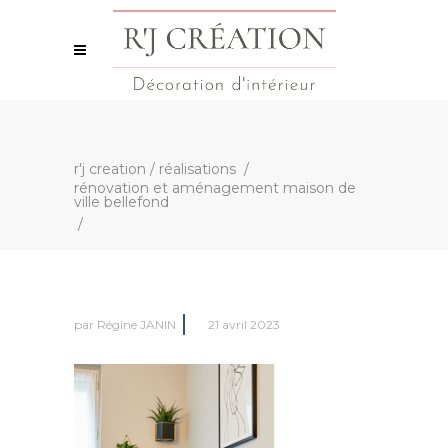
r'j creation
/
réalisations
/
rénovation et aménagement maison de
ville bellefond
/
par
Régine JANIN
21 avril 2023