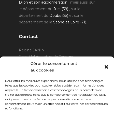
Dijon et son agglomération
, mais aussi sur
le département du
Jura (39)
, sur le
département du
Doubs (25)
et sur le
département de la
Saône et Loire (71)
.
Contact
Régine JANIN
5 rue Mal de Lattre de Tassigny
21220 Gevrey Chambertin
Gérer le consentement
06 15 15 80 29
aux cookies
contact@rjcreation.com
Pour offrir les meilleures expériences, nous utilisons des technologies
Horaires :
sur rendez-vous
.
telles que les cookies pour stocker et/ou accéder aux informations des
appareils. Le fait de consentir à ces technologies nous permettra de
traiter des données telles que le comportement de navigation ou les ID
uniques sur ce site. Le fait de ne pas consentir ou de retirer son
consentement peut avoir un effet négatif sur certaines caractéristiques
et fonctions.