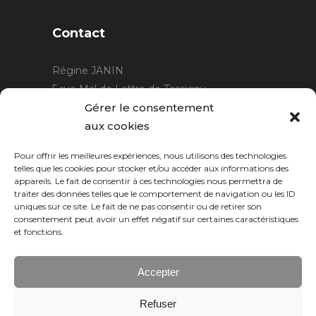
Contact
Régine JANIN
5 rue Mal de Lattre de Tassigny
21220 Gevrey Chambertin
Gérer le consentement
06 15 15 80 29
aux cookies
contact@rjcreation.com
Pour offrir les meilleures expériences, nous utilisons des technologies
Horaires :
sur rendez-vous
.
telles que les cookies pour stocker et/ou accéder aux informations des
appareils. Le fait de consentir à ces technologies nous permettra de
traiter des données telles que le comportement de navigation ou les ID
uniques sur ce site. Le fait de ne pas consentir ou de retirer son
consentement peut avoir un effet négatif sur certaines caractéristiques
et fonctions.
Accepter
Refuser