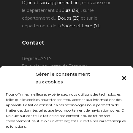
Dijon et son agglomération
, mais aussi sur
le département du
Jura (39)
, sur le
département du
Doubs (25)
et sur le
département de la
Saône et Loire (71)
.
Contact
Régine JANIN
5 rue Mal de Lattre de Tassigny
21220 Gevrey Chambertin
Gérer le consentement
06 15 15 80 29
aux cookies
contact@rjcreation.com
Pour offrir les meilleures expériences, nous utilisons des technologies
Horaires :
sur rendez-vous
.
telles que les cookies pour stocker et/ou accéder aux informations des
appareils. Le fait de consentir à ces technologies nous permettra de
traiter des données telles que le comportement de navigation ou les ID
uniques sur ce site. Le fait de ne pas consentir ou de retirer son
consentement peut avoir un effet négatif sur certaines caractéristiques
et fonctions.