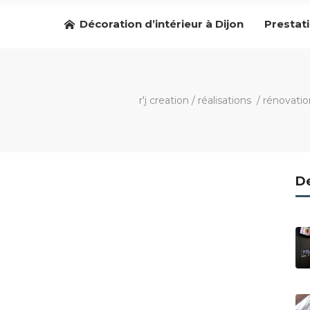
Décoration d’intérieur à Dijon
Prestat
r'j creation
/
réalisations
/
rénovatio
De