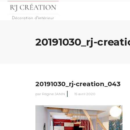
20191030_rj-creat
20191030_rj-creation_043
par
Régine JANIN
15 avril 2020