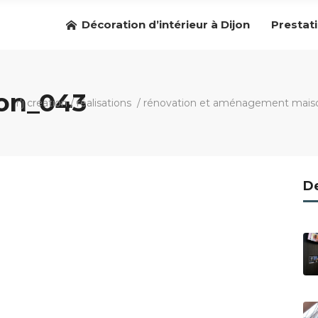
Décoration d’intérieur à Dijon
Prestat
ion_043
r'j creation
/
réalisations
/
rénovation et aménagement maison
De