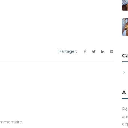
Partager:
C
A
Pé
aus
ommentaire.
dé