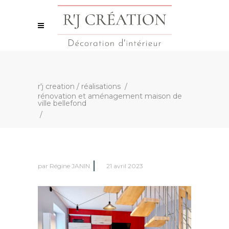
r'j creation
/
réalisations
/
rénovation et aménagement maison de
ville bellefond
/
par
Régine JANIN
21 avril 2023