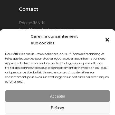
Contact
Régine JANIN
5 rue Mal de Lattre de Tassigny
21220 Gevrey Chambertin
Gérer le consentement
06 15 15 80 29
aux cookies
contact@rjcreation.com
Pour offrir les meilleures expériences, nous utilisons des technologies
Horaires :
sur rendez-vous
.
telles que les cookies pour stocker et/ou accéder aux informations des
appareils. Le fait de consentir à ces technologies nous permettra de
traiter des données telles que le comportement de navigation ou les ID
uniques sur ce site. Le fait de ne pas consentir ou de retirer son
consentement peut avoir un effet négatif sur certaines caractéristiques
et fonctions.
Accepter
Refuser