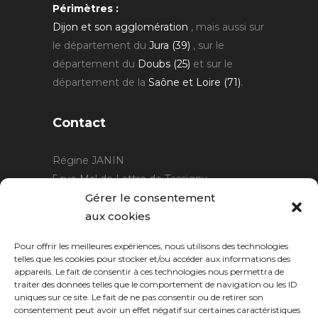
Périmètres :
Dijon et son agglomération
, mais aussi sur
le département du
Jura (39)
, sur le
département du
Doubs (25)
et sur le
département de la
Saône et Loire (71)
.
Contact
Régine JANIN
5 rue Mal de Lattre de Tassigny
21220 Gevrey Chambertin
Gérer le consentement
06 15 15 80 29
aux cookies
contact@rjcreation.com
Pour offrir les meilleures expériences, nous utilisons des technologies
Horaires :
sur rendez-vous
.
telles que les cookies pour stocker et/ou accéder aux informations des
appareils. Le fait de consentir à ces technologies nous permettra de
traiter des données telles que le comportement de navigation ou les ID
uniques sur ce site. Le fait de ne pas consentir ou de retirer son
consentement peut avoir un effet négatif sur certaines caractéristiques