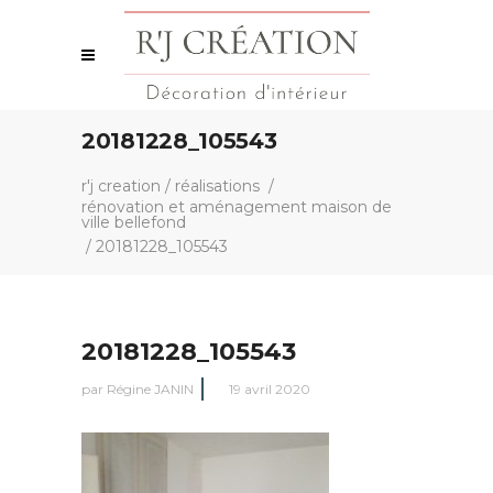
20181228_105543
r'j creation
/
réalisations
/
rénovation et aménagement maison de
ville bellefond
/
20181228_105543
20181228_105543
par
Régine JANIN
19 avril 2020