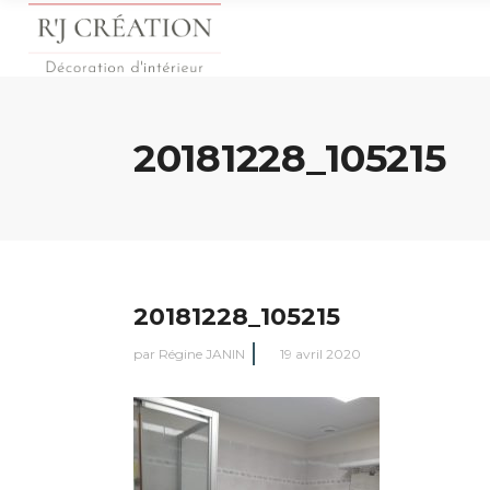
20181228_105215
20181228_105215
par
Régine JANIN
19 avril 2020