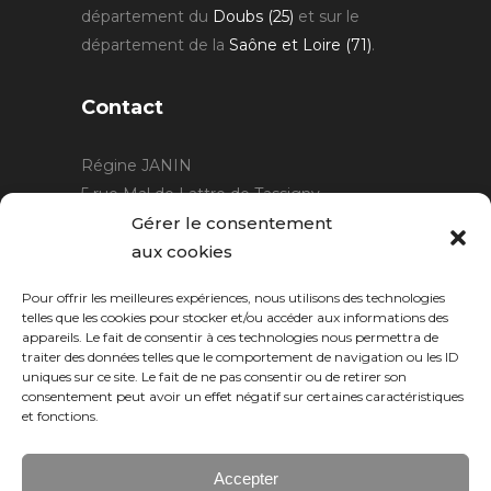
département du
Doubs (25)
et sur le
département de la
Saône et Loire (71)
.
Contact
Régine JANIN
5 rue Mal de Lattre de Tassigny
21220 Gevrey Chambertin
Gérer le consentement
06 15 15 80 29
aux cookies
contact@rjcreation.com
Pour offrir les meilleures expériences, nous utilisons des technologies
Horaires :
sur rendez-vous
.
telles que les cookies pour stocker et/ou accéder aux informations des
appareils. Le fait de consentir à ces technologies nous permettra de
traiter des données telles que le comportement de navigation ou les ID
uniques sur ce site. Le fait de ne pas consentir ou de retirer son
consentement peut avoir un effet négatif sur certaines caractéristiques
et fonctions.
Accepter