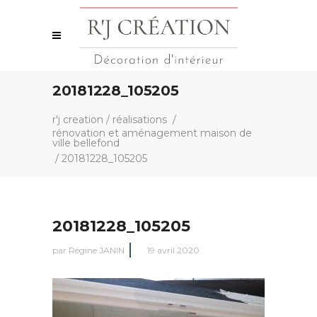
20181228_105205
r'j creation
/
réalisations
/
rénovation et aménagement maison de
ville bellefond
/
20181228_105205
20181228_105205
par
Régine JANIN
19 avril 2020